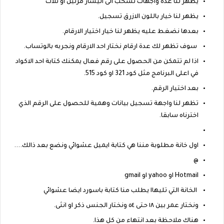
يظهر لنا عدة واجهات نسحب الى اليسار مرتين او ثلاث
يظهر لنا خيار باللون الازرق تسجيل.
بعدها نضغط عليه يظهر لنا خيار اختيار الارقام.
سوف تظهر لك عدة ارقام نختار احد الارقام ونجربه بالوتساب.
اذا لم تتمكن من الحصول على رقم فعال يمكنك كتابة احد الاكواد
في اعلى البرنامج مثل كود 321 او كود 515.
بعد اختيار الرقم.
تظهر لنا واجهة تسجيل بيانات وهمية للحصول على الرقم الذي
اخترناه سابقا.
اول خانة مطلوبة مننا هي كتابة ايميل عشوائي ونضع بعد ذالك....
@
Hotmail او yahoo او gmail
الخانة التي تليهاا يطلب منا كتابة باسورد ايضا عشوائي
ونختار عمر بين ١٨ حتى ٥٤ ونختار الجنس ذكر او انثى.
هناك ملاحظة بعد انتهاء من كل هذا.