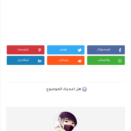
فيسبوك
تويتر
بنترست
واتساب
ريدايت
لينكدين
هل اعجبك الموضوع :