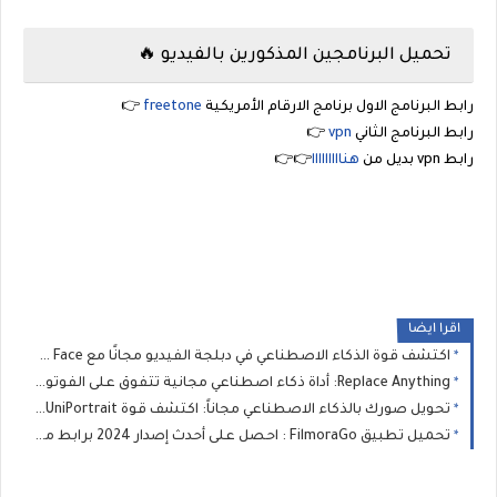
تحميل البرنامجين المذكورين بالفيديو 🔥
رابط البرنامج الاول برنامج الارقام الأمريكية
freetone
👉
رابط البرنامج الثاني
vpn
👉
رابط vpn بديل من
هنااااااااا
👉👉
اقرا ايضا
اكتشف قوة الذكاء الاصطناعي في دبلجة الفيديو مجانًا مع Hugging Face- بودي مود
Replace Anything: أداة ذكاء اصطناعي مجانية تتفوق على الفوتوشوب من Hugging Face
تحويل صورك بالذكاء الاصطناعي مجاناً: اكتشف قوة UniPortrait من Hugging Face - بودي مود
تحميل تطبيق FilmoraGo : احصل على أحدث إصدار 2024 برابط ميديا فاير- بودي مود