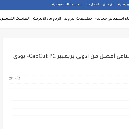
رئيسية
من نحن
اتصل بنا
سياسية الخصوصية
كاء اصطناعي مجانية
تطبيقات اندرويد
الربح من الانترنت
العملات المشفرة rypto currency
برنامج مونتاج مجاني بالذكاء الاصطناعي أفضل من ادوبي بريميير CapCut PC- بودي
(0)