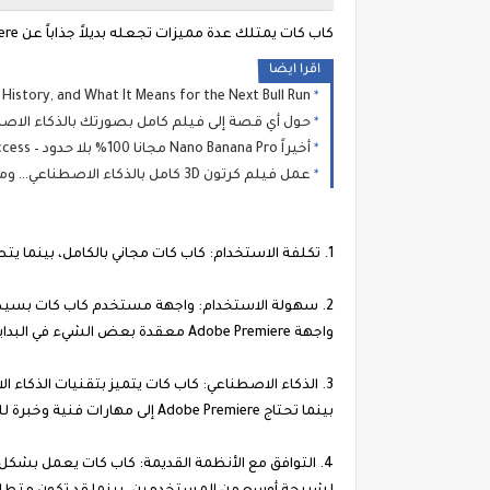
كاب كات يمتلك عدة مميزات تجعله بديلاً جذاباً عن Adobe Premiere، منها:
اقرا ايضا
, History, and What It Means for the Next Bull Run
حول أي قصة إلى فيلم كامل بصورتك بالذكاء الاصطناعي! مجانا 100% I Movies
أخيراً Nano Banana Pro مجانا 100% بلا حدود – Unlimited Free Access!
عمل فيلم كرتون 3D كامل بالذكاء الاصطناعي… ومش هتصدق النتيجة! (مجاني 100%)
1. تكلفة الاستخدام: كاب كات مجاني بالكامل، بينما يتطلب Adobe Premiere اشتراكاً شهرياً أو سنوياً.
2. سهولة الاستخدام: واجهة مستخدم كاب كات بسيطة
واجهة Adobe Premiere معقدة بعض الشيء في البداية.
3. الذكاء الاصطناعي: كاب كات يتميز بتقنيات الذكاء
بينما تحتاج Adobe Premiere إلى مهارات فنية وخبرة للتحكم بالميزات المتقدمة.
4. التوافق مع الأنظمة القديمة: كاب كات يعمل بشكل