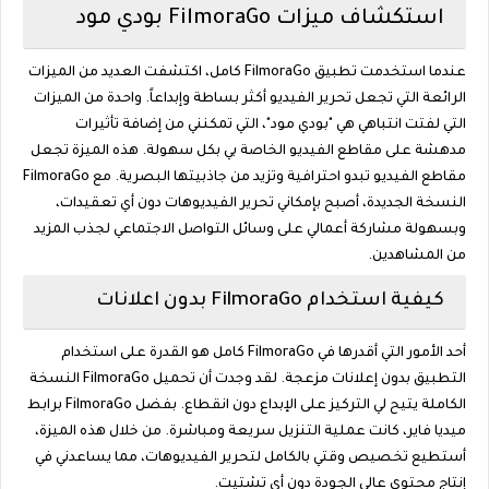
استكشاف ميزات FilmoraGo بودي مود
عندما استخدمت تطبيق FilmoraGo كامل، اكتشفت العديد من الميزات
الرائعة التي تجعل تحرير الفيديو أكثر بساطة وإبداعاً. واحدة من الميزات
التي لفتت انتباهي هي "بودي مود"، التي تمكنني من إضافة تأثيرات
مدهشة على مقاطع الفيديو الخاصة بي بكل سهولة. هذه الميزة تجعل
مقاطع الفيديو تبدو احترافية وتزيد من جاذبيتها البصرية. مع FilmoraGo
النسخة الجديدة، أصبح بإمكاني تحرير الفيديوهات دون أي تعقيدات،
وبسهولة مشاركة أعمالي على وسائل التواصل الاجتماعي لجذب المزيد
من المشاهدين.
كيفية استخدام FilmoraGo بدون اعلانات
أحد الأمور التي أقدرها في FilmoraGo كامل هو القدرة على استخدام
التطبيق بدون إعلانات مزعجة. لقد وجدت أن تحميل FilmoraGo النسخة
الكاملة يتيح لي التركيز على الإبداع دون انقطاع. بفضل FilmoraGo برابط
ميديا فاير، كانت عملية التنزيل سريعة ومباشرة. من خلال هذه الميزة،
أستطيع تخصيص وقتي بالكامل لتحرير الفيديوهات، مما يساعدني في
إنتاج محتوى عالي الجودة دون أي تشتيت.