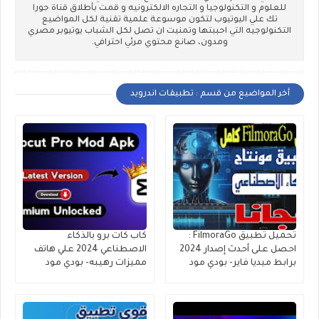
للعلوم و التكنولوجيا و التجاره الالكترونيه و قمت بأطلاق قناة جورا
تك علي اليوتيوب لتكون موسوعة علمية تقنية لكل المواضيع
التكنولوجيه التي احببتها وتمنيت ان تصل لكل الشباب يوتيوبر مصري
ومدون، صانع محتوي مرئي احترافي.
أخر المواضيع من قسم : تطبيقات اندرويد
تحميل تطبيق FilmoraGo :
كاب كات برو بالذكاء
احصل على أحدث إصدار 2024
الاصطناعي 2024 علي هاتف
برابط ميديا فاير- بودي مود
مميزات رهيبه- بودي مود