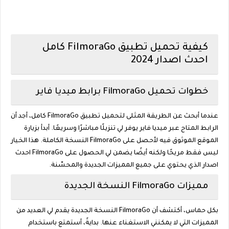
كيفية تحميل تطبيق FilmoraGo كامل
احدث اصدار 2024
خطوات تحميل FilmoraGo برابط ميديا فاير
عندما أبحث عن الطريقة المثلى لتحميل تطبيق FilmoraGo كامل، أجد أن
الرابط المتاح عبر ميديا فاير يوفر لي تنزيلًا مباشرًا وسريعًا. أبدأ بزيارة
الموقع الموثوق فيه لأحصل على FilmoraGo النسخة الكاملة. هذا الخيار
ليس فقط مريحًا ولكنه أيضًا يضمن لي الحصول على FilmoraGo احدث
اصدار الذي يحتوي على جميع المميزات الجديدة والمحسّنة.
مميزات FilmoraGo النسخة الجديدة
بكل حماس، أكتشف أن FilmoraGo النسخة الجديدة يقدم لي العديد من
المميزات التي لا يمكنني الاستغناء عنها. بدايةً، أستمتع باستخدام