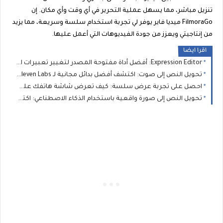
تنزيل مباشر، مما يسهل عملية التحرير في أي وقت وأي مكان. إن
FilmoraGo ميديا فاير يوفر لي تجربة استخدام سلسة وسريعة، مما يزيد
من إنتاجيتي ويعزز من جودة الفيديوهات التي أعمل عليها.
اقرا ايضا
Expression Editor: أفضل أداة مفتوحة المصدر لتغيير تعبيرات الوجه في الصور بدقة عالية
تحويل النص إلى صوت: اكتشف أفضل بدائل مجانية لـ Eleven Labs صوت بشري حقيقي OpenAI TTS وFilmora Go
احصل على تجربة عرض سلسة: كيف تعرض شاشة هاتفك على الكمبيوتر بنقرة واحدة وبسرعة مذهلة
تحويل النص إلى صورة واقعية باستخدام الذكاء الاصطناعي: اكتشف Flux Lora من Hugging Face