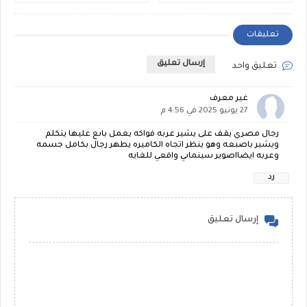
تعليقات
إرسال تعليق
تعليق واحد
غير معرف
27 يونيو 2025 في 4:56 م
رجال مصري يقف على يشير عربه فواكه يعمل باىع عليها يتكلم
ويشير باصبعه وهو ينظر اتجاه الكاميره يطهر رجال بكامل جسمه
وعربه ايضااصوير سينماىي واقعي للغايه
رد
إرسال تعليق