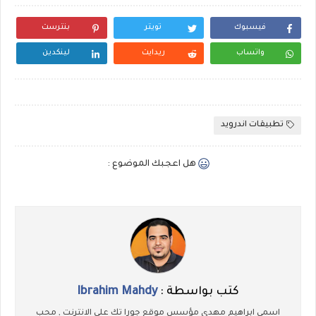
فيسبوك
تويتر
بنترست
واتساب
ريدايت
لينكدين
تطبيقات اندرويد
هل اعجبك الموضوع :
كتب بواسطة :
Ibrahim Mahdy
اسمي ابراهيم مهدي مؤسس موقع جورا تك علي الانترنت , محب